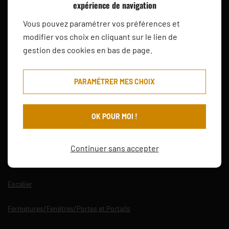
expérience de navigation
05 53 07 07 30
CONTACT
Vous pouvez paramétrer vos préférences et
modifier vos choix en cliquant sur le lien de
gestion des cookies en bas de page.
Nos prestations
PARAMÉTRER MES CHOIX
Accueil
OK POUR MOI !
Menuiseries
Continuer sans accepter
Agencement intérieure/extérieure
Escalier
Fermetures/Fenêtres/Portes et Portails